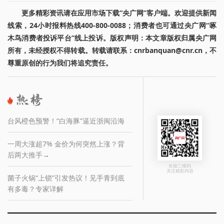
更多精彩资讯请在应用市场下载“央广网”客户端。欢迎提供新闻
线索，24小时报料热线400-800-0088；消费者也可通过央广网“啄
木鸟消费者投诉平台”线上投诉。版权声明：本文章版权归属央广网
所有，未经授权不得转载。转载请联系：cnrbanquan@cnr.cn，不
尊重原创的行为我们将追究责任。
台风橙色预警！“白海豚”逼近浙闽沿海
一周大涨超7% 金价为何突然上涨？背
后两大推手→
长按二维码
关注精彩内容
菌子火锅“上锁”引发热议！见手青到底
有多毒？专家详解