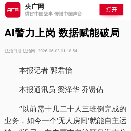
央广网
讲好中国故事 传播中国声音
AI警力上岗 数据赋能破局
源：法治日报-法治网
2026-06-03 01:18:54
本报记者 郭君怡
本报通讯员 梁泽华 乔贤佑
“以前需十几二十人三班倒完成的
业务，如今一个‘无人房间’就能自主运