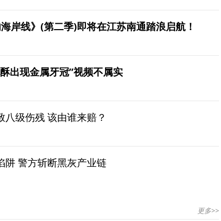
海岸线》(第二季)即将在江苏南通踏浪启航！
桃酥出现金属牙冠”视频不属实
致八级伤残 该由谁来赔？
陷阱 警方斩断黑灰产业链
更多>>