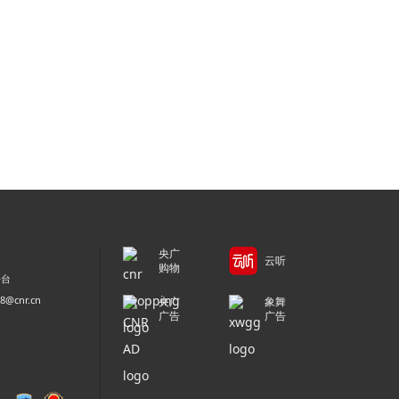
央广
云听
购物
平台
@cnr.cn
央广
象舞
广告
广告