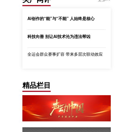
AI创作的“能”与“不能” 人始终是核心
科技向善 别让AI技术沦为违法帮凶
全运会群众赛事扩容 带来多层次联动效应
精品栏目