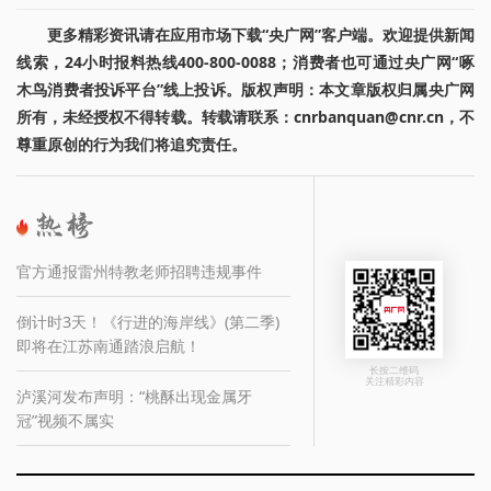
更多精彩资讯请在应用市场下载“央广网”客户端。欢迎提供新闻
线索，24小时报料热线400-800-0088；消费者也可通过央广网“啄
木鸟消费者投诉平台”线上投诉。版权声明：本文章版权归属央广网
所有，未经授权不得转载。转载请联系：cnrbanquan@cnr.cn，不
尊重原创的行为我们将追究责任。
官方通报雷州特教老师招聘违规事件
倒计时3天！《行进的海岸线》(第二季)
即将在江苏南通踏浪启航！
长按二维码
关注精彩内容
泸溪河发布声明：“桃酥出现金属牙
冠”视频不属实