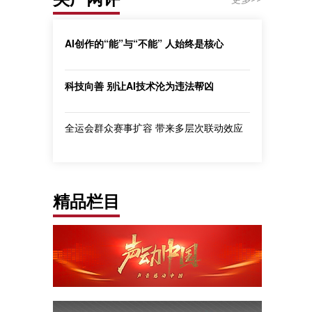
AI创作的“能”与“不能” 人始终是核心
科技向善 别让AI技术沦为违法帮凶
全运会群众赛事扩容 带来多层次联动效应
精品栏目