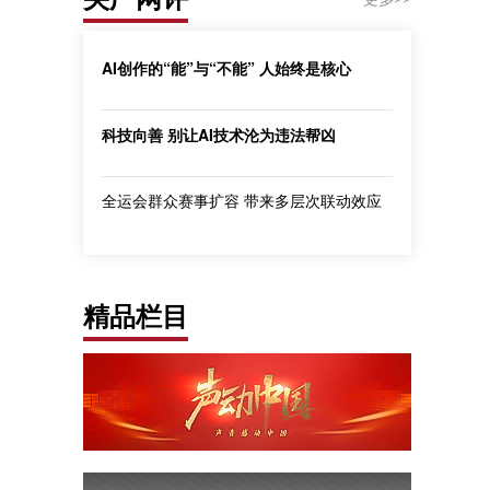
AI创作的“能”与“不能” 人始终是核心
科技向善 别让AI技术沦为违法帮凶
全运会群众赛事扩容 带来多层次联动效应
精品栏目