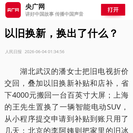
央广网
讲好中国故事 传播中国声音
以旧换新，换出了什么？
源：人民日报
2026-06-04 01:34:56
湖北武汉的潘女士把旧电视折价
交回，叠加以旧换新补贴和店补，省
下4000元搬回一台百英寸大屏；上海
的王先生置换了一辆智能电动SUV，
从小程序提交申请到补贴到账只用了
几天；北京的李阿姨则把家里的旧冰