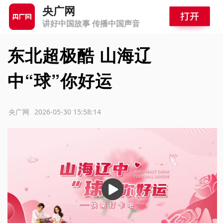
央广网
讲好中国故事 传播中国声音
东北超极酷 山海辽
中“球”你好运
源：央广网
2026-05-30 15:58:14
播
放