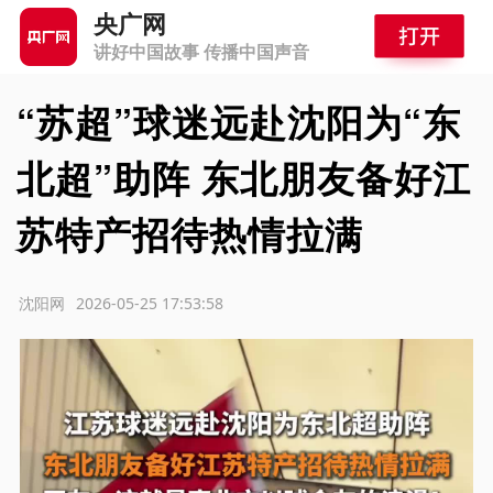
央广网
讲好中国故事 传播中国声音
“苏超”球迷远赴沈阳为“东
北超”助阵 东北朋友备好江
苏特产招待热情拉满
源：沈阳网
2026-05-25 17:53:58