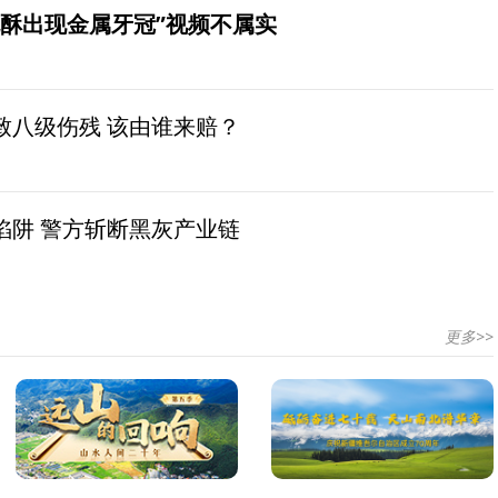
桃酥出现金属牙冠”视频不属实
致八级伤残 该由谁来赔？
陷阱 警方斩断黑灰产业链
更多>>