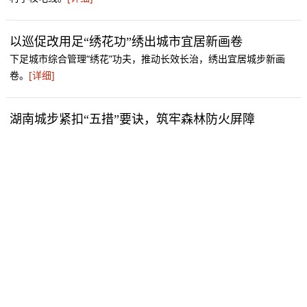
以巡促改用足“绣花功”绣出城市宜居新画卷
下足城市综合管理“绣花”功夫，推动长效长治，绣出宜居城步新画
卷。
[详细]
湖南城步紧扣“五措”要诀，筑牢森林防火屏障
全方位加强森林防灭火工作，切实筑牢森林防火屏障。
[详细]
城步长安营镇获评湖南省非遗村镇示范点
长安营镇地处湘西南边陲，古称宝庆二府。文化底蕴深厚，是名副其
实的非遗小镇。
[详细]
冬修水利热潮涌现 筑牢民生发展根基
推动了新农村建设，为农业经济发展夯实了基础。
[详细]