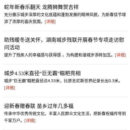
蛇年新春乐翻天 龙腾狮舞贺吉祥
充分展示城步深厚的文化底蕴和蓬勃发展的精神风貌，为新春佳节增
添了浓厚的喜庆氛围。
[详细]
助残暖冬送关怀，湖南城步残联开展春节专项走访慰
问活动
提升了残疾人的幸福感与获得感 ，为构建和谐城步添砖加瓦。
[详细]
城步4.53米直径“巨无霸”糍粑亮相
城步“巨无霸”糍粑直径达4.53米，比原吉尼斯世界纪录长出0.3米。
[详细]
迎新春赠春联 苗乡过年几多福
传承中华优秀传统文化，丰富人民群众文化生活，把新春祝福传导到
千家万户。
[详细]