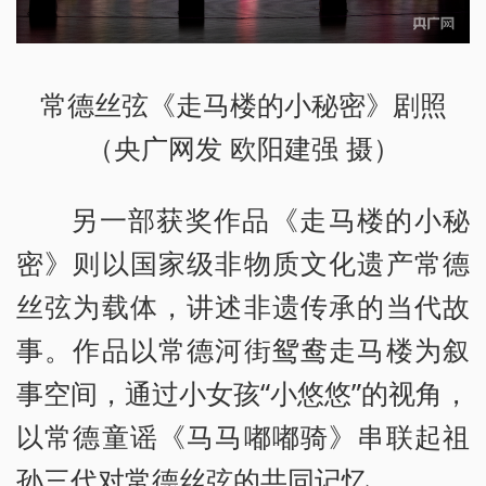
常德丝弦《走马楼的小秘密》剧照
（央广网发 欧阳建强 摄）
另一部获奖作品《走马楼的小秘
密》则以国家级非物质文化遗产常德
丝弦为载体，讲述非遗传承的当代故
事。作品以常德河街鸳鸯走马楼为叙
事空间，通过小女孩“小悠悠”的视角，
以常德童谣《马马嘟嘟骑》串联起祖
孙三代对常德丝弦的共同记忆。