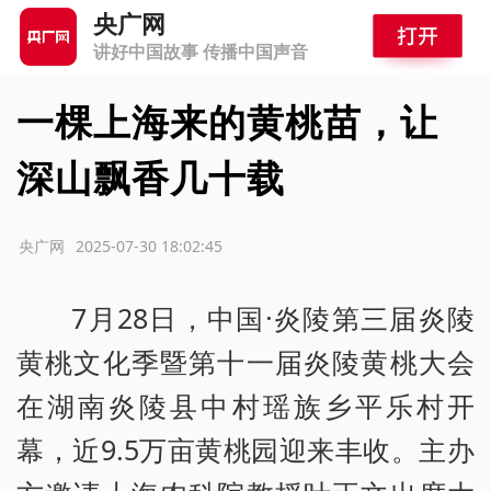
央广网
讲好中国故事 传播中国声音
一棵上海来的黄桃苗，让
深山飘香几十载
源：央广网
2025-07-30 18:02:45
7月28日，中国·炎陵第三届炎陵
黄桃文化季暨第十一届炎陵黄桃大会
在湖南炎陵县中村瑶族乡平乐村开
幕，近9.5万亩黄桃园迎来丰收。主办