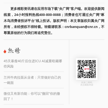
更多精彩资讯请在应用市场下载“央广网”客户端。欢迎提供新闻
线索，24小时报料热线400-800-0088；消费者也可通过央广网“啄
木鸟消费者投诉平台”线上投诉。版权声明：本文章版权归属央广网
所有，未经授权不得转载。转载请联系：cnrbanquan@cnr.cn，不
尊重原创的行为我们将追究责任。
45天暴瘦40斤后住进ICU AI减重暗藏哪
些风险
兰州牛肉拉面从业者：只管做好自己的
一碗面
长按二维码
关注精彩内容
微信又有新功能：你可以“撤回”你的撤
回了！