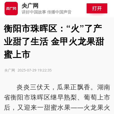
央广网
讲好中国故事 传播中国声音
衡阳市珠晖区：“火”了产
业甜了生活 金甲火龙果甜
蜜上市
源：央广网
2025-07-29 19:22:35
炎炎三伏天，瓜果正飘香。湖南
省衡阳市珠晖区继早熟梨、葡萄上市
后，又迎来一甜蜜水果——火龙果火