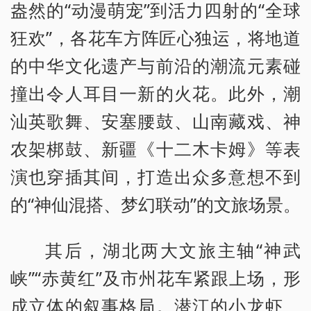
盎然的“动漫萌宠”到活力四射的“全球
狂欢”，各花车方阵匠心独运，将地道
的中华文化遗产与前沿的潮流元素碰
撞出令人耳目一新的火花。此外，潮
汕英歌舞、安塞腰鼓、山南藏戏、神
农架梆鼓、新疆《十二木卡姆》等表
演也穿插其间，打造出众多意想不到
的“神仙混搭、梦幻联动”的文旅场景。
其后，湖北两大文旅主轴“神武
峡”“赤黄红”及市州花车紧跟上场，形
成立体的叙事格局。潜江的小龙虾、