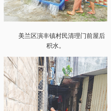
美兰区演丰镇村民清理门前屋后
积水。