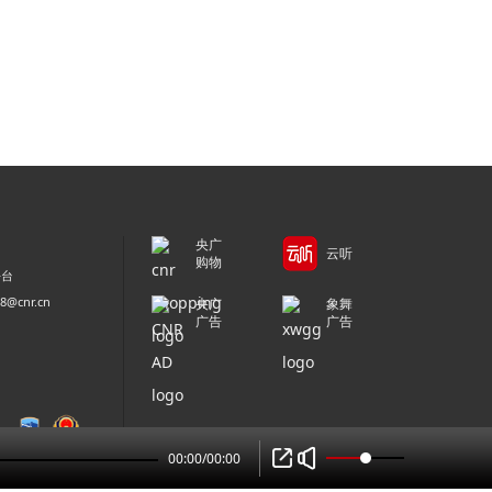
央广
云听
购物
平台
@cnr.cn
央广
象舞
广告
广告
00:00
/
00:00