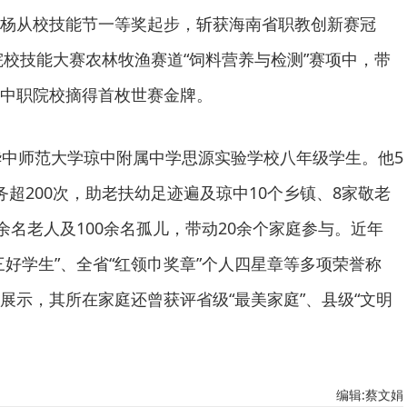
杨从校技能节一等奖起步，斩获海南省职教创新赛冠
院校技能大赛农林牧渔赛道“饲料营养与检测”赛项中，带
中职院校摘得首枚世赛金牌。
华中师范大学琼中附属中学思源实验学校八年级学生。他5
超200次，助老扶幼足迹遍及琼中10个乡镇、8家敬老
余名老人及100余名孤儿，带动20余个家庭参与。近年
三好学生”、全省“红领巾奖章”个人四星章等多项荣誉称
展示，其所在家庭还曾获评省级“最美家庭”、县级“文明
编辑:蔡文娟