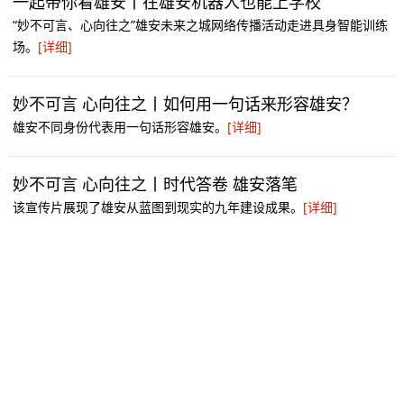
一起带你看雄安丨在雄安机器人也能上学校
“妙不可言、心向往之”雄安未来之城网络传播活动走进具身智能训练
场。
[详细]
妙不可言 心向往之丨如何用一句话来形容雄安？
雄安不同身份代表用一句话形容雄安。
[详细]
妙不可言 心向往之丨时代答卷 雄安落笔
该宣传片展现了雄安从蓝图到现实的九年建设成果。
[详细]
妙不可言 心向往之丨雄安24小时
视频通过雄安在不同时间段的不同人群状态展现雄安的发展成效。
[详细]
春临雄安丨 千年大计“雄安造”卫星逐梦九天
创新是雄安的与生俱来的基因，新兴产业是雄安高质量发展的核心引