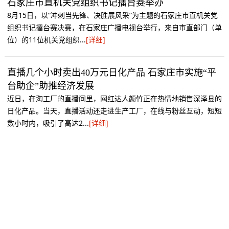
石家庄市直机关党组织书记擂台赛举办
8月15日，以“冲刺当先锋、决胜展风采”为主题的石家庄市直机关党
组织书记擂台赛决赛，在石家庄广播电视台举行，来自市直部门（单
位）的11位机关党组织...
[详细]
直播几个小时卖出40万元日化产品 石家庄市实施“平
台助企”助推经济发展
近日，在淘工厂的直播间里，网红达人颜竹正在热情地销售深泽县的
日化产品。当天，直播活动还走进生产工厂，在线与粉丝互动，短短
数小时内，吸引了高达2...
[详细]
石家庄开出京津冀首趟跨里海中欧班列
7月27日，京津冀首趟跨里海中欧班列（石家庄—巴库）从石家庄国
际陆港鸣笛启程。这是石家庄国际陆港开拓的第18条国际线路，开
启了京津冀积极参与跨里海...
[详细]
京津冀科技成果路演推介对接会（电子信息专场）在