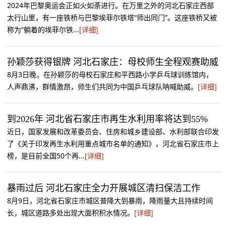
2024年巴黎奥运会正如火如荼进行。在万里之外的河北石家庄西部
太行山里，有一座铁桥与巴黎埃菲尔铁塔“师出同门”。这座铁桥又被
称为“躺着的埃菲尔铁...
[详细]
孙颖莎获得银牌 河北石家庄：母校师生全程观赛助威
8月3日晚，在孙颖莎的母校石家庄和平西路小学乒乓球训练馆内，
人声鼎沸，群情激昂，师生们共同为中国乒乓球队呐喊助威。
[详细]
到2026年 河北省石家庄市再生水利用率将达到55%
近日，国家发展和改革委员会、住房和城乡建设部、水利部联合印发
了《关于印发再生水利用重点城市名单的通知》，河北省石家庄市上
榜，是目前全国50个再...
[详细]
暴雨过后 河北石家庄全力开展城区清扫保洁工作
8月9日，河北省石家庄市城区普降大到暴雨，降雨量大且持续时间
长，城区道路多处出现大面积积水情况。
[详细]