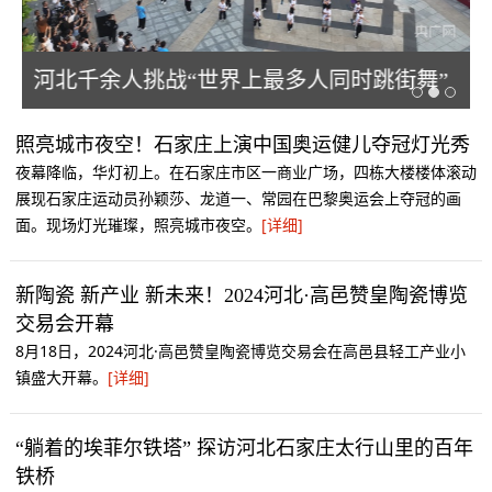
典
河北千余人挑战“世界上最多人同时跳街舞”
吉尼斯世界纪录
照亮城市夜空！石家庄上演中国奥运健儿夺冠灯光秀
夜幕降临，华灯初上。在石家庄市区一商业广场，四栋大楼楼体滚动
展现石家庄运动员孙颖莎、龙道一、常园在巴黎奥运会上夺冠的画
面。现场灯光璀璨，照亮城市夜空。
[详细]
新陶瓷 新产业 新未来！2024河北·高邑赞皇陶瓷博览
交易会开幕
8月18日，2024河北·高邑赞皇陶瓷博览交易会在高邑县轻工产业小
镇盛大开幕。
[详细]
“躺着的埃菲尔铁塔” 探访河北石家庄太行山里的百年
铁桥