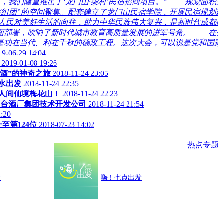
我们隆重推出了‘龙门山·柒村’民宿招商项目。” 规划面积达
度假组团”的空间聚集。配套建立了龙门山民宿学院，开展民宿规
人民对美好生活的向往，助力中华民族伟大复兴，是新时代成都的
面部署，吹响了新时代城市教育高质量发展的进军号角。 在
是功在当代、利在千秋的德政工程。这次大会，可以说是党和国
19-06-29 14:04
2019-01-08 19:26
民小酒”的神奇之旅
2018-11-24 23:05
水出发
2018-11-24 22:35
 人间仙境梅花山！
2018-11-24 22:23
茅台酒厂集团技术开发公司
2018-11-24 21:54
2:20
至第124位
2018-07-23 14:02
热点专
话
嗨！七点出发