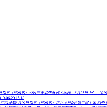
 日消息（邱栎艺）经过三天紧张激烈的比赛，6月27日上午，2
019-06-29 15:18
央广网成都6月29日消息（邱栎艺）正在举行的“第二届中国·彭