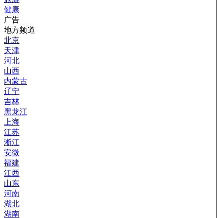
健康
广告
地方频道
北京
天津
河北
山西
内蒙古
辽宁
吉林
黑龙江
上海
江苏
淅江
安微
福建
江西
山东
河南
湖北
湖南