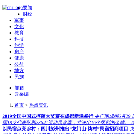
要闻
财经
军事
文化
教育
科技
旅游
房产
健康
公益
地方
民族
邮箱
云采编
首页
>
热点资讯
2019全国中国式摔跤大奖赛在成都新津举行
央广网成都6月29
国18支代表队和236名运动员参赛，共决出16个级别的金牌。
2
以民宿点亮乡村：四川彭州推出“龙门山·柒村”民宿招商项目