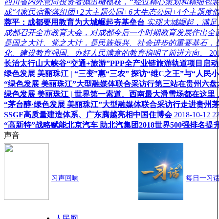
四川省内外意向投资者抛出橄榄枝，“经过精心策划和精细包装，
成“4家民宿聚落组团+2大主题公园+6大生态公园+4个主题
蓉平：成都要用教育为大城崛起夯基垒台
实现大城崛起，满足
成都召开全市教育大会，对成都今后一个时期教育发展作出全
是国之大计、党之大计，是民族振兴、社会进步的重要基石，
化、建设教育强国、办好人民满意的教育指明了前进方向。
20
长治太行山大峡谷“交通+旅游”PPP全产业链旅游轨道项目启动
绿色发展 美丽珠江 | “三变”惠“三农” 探访“维C之王”与“人
“绿色发展 美丽珠江”大型融媒体联合采访行第三站在贵州六盘
绿色发展 美丽珠江 | 世界第一索道、西南最大滑雪场都在这里
“茅台醇·绿色发展 美丽珠江”大型融媒体联合采访行走进贵州
SSGF高质量建造体系、广东腾越亮相中国住博会
2018-10-12 2
“高新特”战略赋能北京汽车 助北汽集团2018世界500强排名提升
声音
习声回响
每日一习
人民网