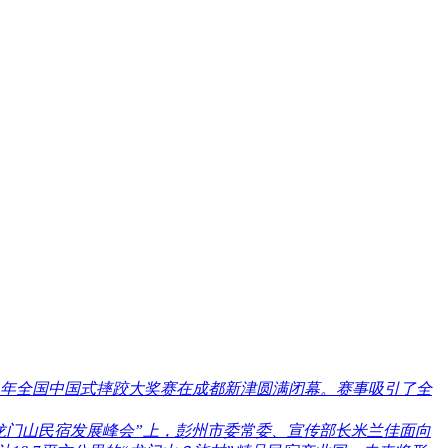
019年全国中国式摔跤大奖赛在成都新津圆满闭幕。赛事吸引了全
州龙门山民宿发展峰会”上，彭州市委常委、宣传部长米兰佳面向