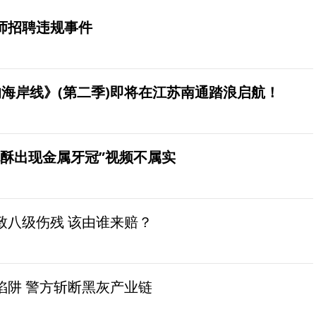
师招聘违规事件
海岸线》(第二季)即将在江苏南通踏浪启航！
桃酥出现金属牙冠”视频不属实
致八级伤残 该由谁来赔？
陷阱 警方斩断黑灰产业链