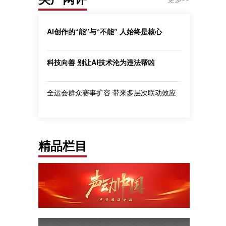
AI创作的“能”与“不能” 人始终是核心
科技向善 别让AI技术沦为违法帮凶
全运会群众赛事扩容 带来多层次联动效应
精品栏目