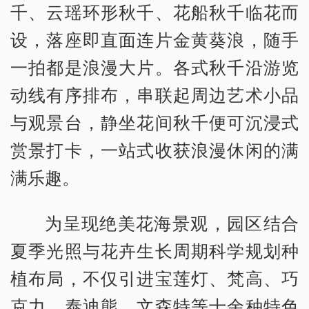
千、云瑶环形秋千、花船秋千临花而
设，落座即直面连片金黄葵浪，随手
一拍都是浪漫大片。各式秋千沿游览
动线有序排布，串联起周边艺术小品
与观景台，静坐花间秋千便可沉浸式
赏景打卡，一站式收获浪漫休闲的满
满乐趣。
为呈现绝美花海景观，园区结合
夏季光照与花卉生长周期科学规划种
植布局，不仅引进宝莲灯、梵高、巧
克力、泰迪熊、文森特等十余种特色