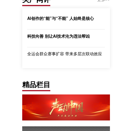
AI创作的“能”与“不能” 人始终是核心
科技向善 别让AI技术沦为违法帮凶
全运会群众赛事扩容 带来多层次联动效应
精品栏目