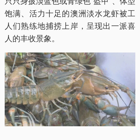
只只身披淡蓝色或青绿色“盔甲”、体型
饱满、活力十足的澳洲淡水龙虾被工
人们熟练地捕捞上岸，呈现出一派喜
人的丰收景象。