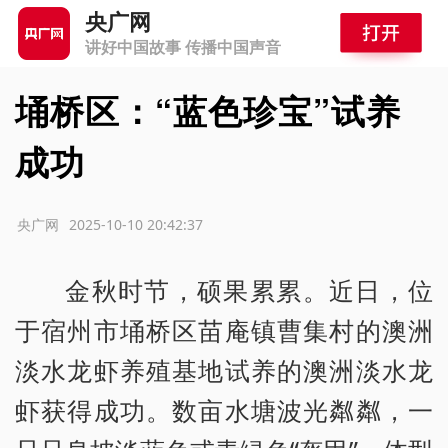
央广网
讲好中国故事 传播中国声音
埇桥区：“蓝色珍宝”试养
成功
源：央广网
2025-10-10 20:42:37
金秋时节，硕果累累。近日，位
于宿州市埇桥区苗庵镇曹集村的澳洲
淡水龙虾养殖基地试养的澳洲淡水龙
虾获得成功。数亩水塘波光粼粼，一