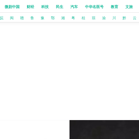
微剧中国
财经
科技
民生
汽车
中华名医号
教育
文旅
皖
闽
赣
鲁
豫
鄂
湘
粤
桂
琼
渝
川
黔
云