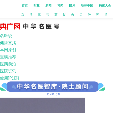
首页
时政
新闻
耳闻
眼见
地标中国
诵读大会
京
津
冀
晋
蒙
辽
吉
黑
沪
苏
浙
名医说
健康直播
本网原创
重磅推荐
医药前沿
医院资讯
健康IP矩阵