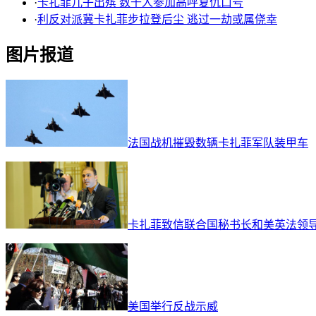
·
卡扎菲儿子出殡 数千人参加高呼复仇口号
月17日，在纽约联合国总
·
利反对派冀卡扎菲步拉登后尘 逃过一劫或属侥幸
部，中国常驻联合国代表
李保东（前中）在安理会
图片报道
关于在利比亚设立禁飞区
问题的表决中举手投弃权
票。
法国战机摧毁数辆卡扎菲军队装甲车
卡扎菲致信联合国秘书长和美英法领
美国举行反战示威