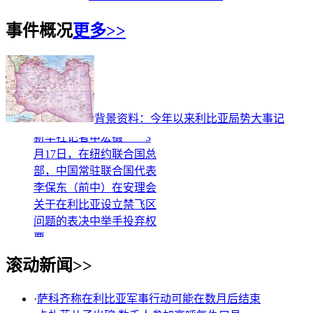
事件概况
更多>>
3月17日，在美国纽约联
合国总部，部分安理会理
事国代表举手投赞成票。
背景资料：今年以来利比亚局势大事记
新华社记者申宏摄 3
月17日，在纽约联合国总
部，中国常驻联合国代表
李保东（前中）在安理会
关于在利比亚设立禁飞区
问题的表决中举手投弃权
票。
3月17日，在美国纽约联
滚动新闻>>
合国总部，部分安理会理
事国代表举手投赞成票。
·
萨科齐称在利比亚军事行动可能在数月后结束
新华社记者申宏摄 3