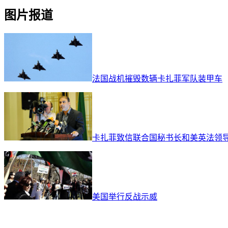
问题的表决中举手投弃权
图片报道
票。
法国战机摧毁数辆卡扎菲军队装甲车
卡扎菲致信联合国秘书长和美英法领
美国举行反战示威