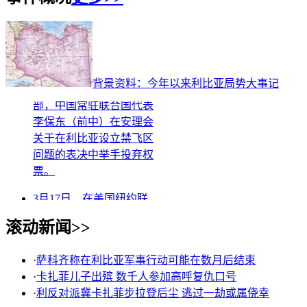
3月17日，在美国纽约联
合国总部，部分安理会理
事国代表举手投赞成票。
新华社记者申宏摄 3
月17日，在纽约联合国总
背景资料：今年以来利比亚局势大事记
部，中国常驻联合国代表
李保东（前中）在安理会
关于在利比亚设立禁飞区
问题的表决中举手投弃权
票。
3月17日，在美国纽约联
合国总部，部分安理会理
滚动新闻>>
事国代表举手投赞成票。
新华社记者申宏摄 3
月17日，在纽约联合国总
·
萨科齐称在利比亚军事行动可能在数月后结束
部，中国常驻联合国代表
·
卡扎菲儿子出殡 数千人参加高呼复仇口号
李保东（前中）在安理会
·
利反对派冀卡扎菲步拉登后尘 逃过一劫或属侥幸
关于在利比亚设立禁飞区