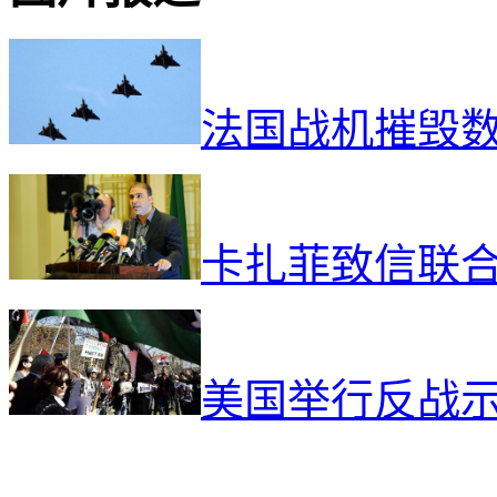
法国战机摧毁
卡扎菲致信联
美国举行反战