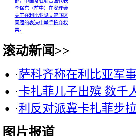
李保东（前中）在安理会
关于在利比亚设立禁飞区
问题的表决中举手投弃权
票。
3月17日，在美国纽约联
滚动新闻>>
合国总部，部分安理会理
事国代表举手投赞成票。
新华社记者申宏摄 3
月17日，在纽约联合国总
·
萨科齐称在利比亚军
部，中国常驻联合国代表
李保东（前中）在安理会
·
卡扎菲儿子出殡 数千
关于在利比亚设立禁飞区
问题的表决中举手投弃权
·
利反对派冀卡扎菲步拉
票。
图片报道