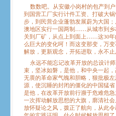
数数吧。从安徽小岗村的包产到户
到国营工厂实行计件工资、打破大锅
步，到民营企业蓬勃发展蔚为大国；
澳地区实行一国两制……从城市到乡
关到厂矿，从点上到面上……这30
么巨大的变化呵！而这变那变，万变
解放，更新观念，开拓进取，永不止
永远不能忘记改革开放的总设计师邓
束，坚冰如磐，是他，和中央一起，
无畏的革命家气魄和胆略，狠批极左
源，使沉睡的封闭的僵化的中国猛省
是他，在改革开放前行濒于危难危急
一次挥动解放思想的大旗，廓清社会
放怀疑论之风，拨正了航向，从此令
年的实践证明，什么时候解放思想了